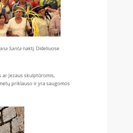
na Santa
naktį. Dideliuose
s ar Jėzaus skulptūromis,
metų priklauso ir yra saugomos