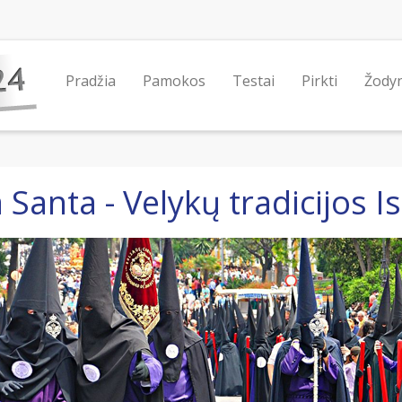
Pradžia
Pamokos
Testai
Pirkti
Žody
Santa - Velykų tradicijos Is