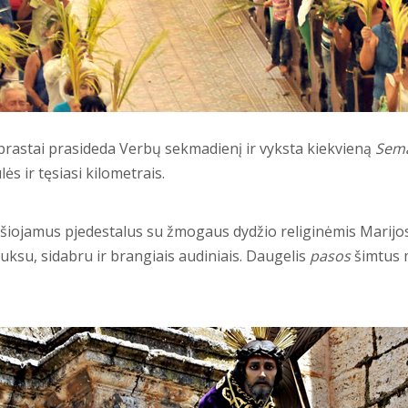
įprastai prasideda Verbų sekmadienį ir vyksta kiekvieną
Sema
s ir tęsiasi kilometrais.
nešiojamus pjedestalus su žmogaus dydžio religinėmis Marijo
uksu, sidabru ir brangiais audiniais. Daugelis
pasos
šimtus 