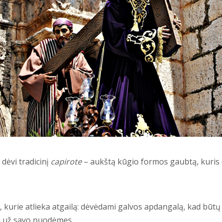
 dėvi tradicinį
capirote
– aukštą kūgio formos gaubtą, kuris d
urie atlieka atgailą: dėvėdami galvos apdangalą, kad būtų ne
o už savo nuodėmes.