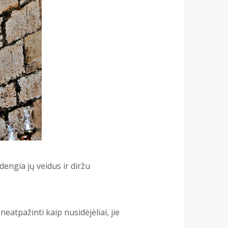
engia jų veidus ir diržu
atpažinti kaip nusidėjėliai, jie