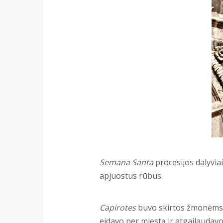
Semana Santa
procesijos dalyviai
apjuostus rūbus.
Capirotes
buvo skirtos žmonėms, k
eidavo per miestą ir atgailaudav