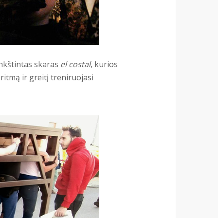
inkštintas skaras
el costal
, kurios
itmą ir greitį treniruojasi