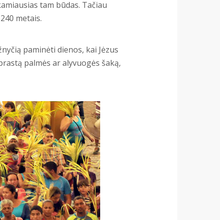
nkamiausias tam būdas. Tačiau
240 metais.
žnyčią paminėti dienos, kai Jėzus
aprastą palmės ar alyvuogės šaką,