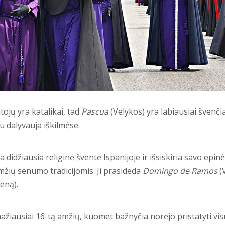
ojų yra katalikai, tad
Pascua
(Velykos) yra labiausiai švenči
 dalyvauja iškilmėse.
a didžiausia religinė šventė Ispanijoje ir išsiskiria savo epin
mžių senumo tradicijomis. Ji prasideda
Domingo de Ramos
(V
eną).
mažiausiai 16-tą amžių, kuomet bažnyčia norėjo pristatyti vi