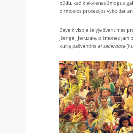
būdu, kad kiekvienas žmogus galė
pirmosios procesijos vyko dar an
Beveik visoje šalyje šventimas p
įžengė į Jeruzalę, o žmonės jam 
kurią pašventins
el sacerdote
(ku