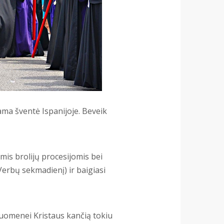
ama šventė Ispanijoje. Beveik
ėmis brolijų procesijomis bei
erbų sekmadienį) ir baigiasi
suomenei Kristaus kančią tokiu