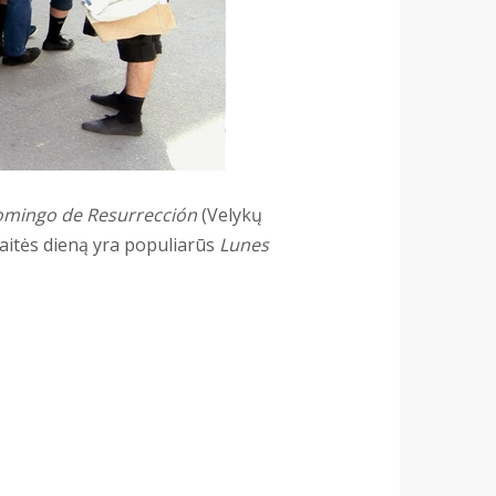
omingo de Resurrección
(Velykų
aitės dieną yra populiarūs
Lunes