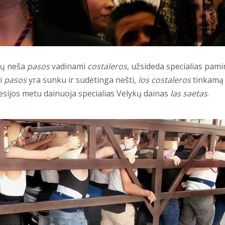
čių neša
pasos
vadinami
costaleros
, užsideda specialias pam
i
pasos
yra sunku ir sudėtinga nešti,
los costaleros
tinkamą r
ijos metu dainuoja specialias Velykų dainas
las saetas
.