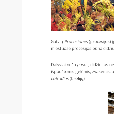
Gatvių
Procesiones
(procesijos) 
miestuose procesijos būna didžiulė
Dalyviai neša
pasos
, didžiulius 
išpuoštomis gėlėmis, žvakėmis, a
cofradías
(brolijų).