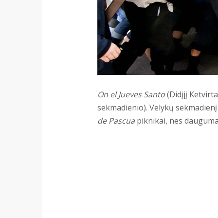
On el Jueves Santo
(Didįjį Ketvirt
sekmadienio). Velykų sekmadienį 
de Pascua
piknikai, nes dauguma