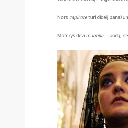
Nors
capirote
turi didelį panašum
Moterys dėvi
mantilla
– juodą, nė