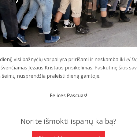
adienį) visi bažnyčių varpai yra pririšami ir neskamba iki
el D
švenčiamas Jėzaus Kristaus prisikėlimas. Paskutinę šios sav
 šeimų nusprendžia praleisti dieną gamtoje.
Felices Pascuas!
Norite išmokti ispanų kalbą?