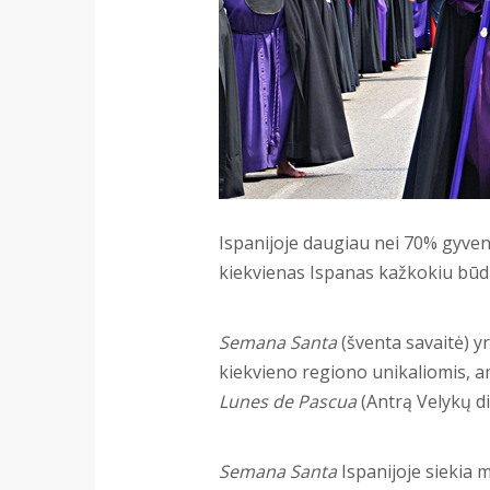
Ispanijoje daugiau nei 70% gyvent
kiekvienas Ispanas kažkokiu būdu
Semana Santa
(šventa savaitė) yr
kiekvieno regiono unikaliomis, a
Lunes de Pascua
(Antrą Velykų di
Semana Santa
Ispanijoje siekia 