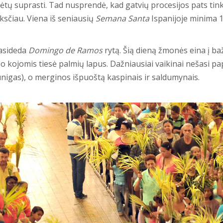
tų suprasti. Tad nusprendė, kad gatvių procesijos pats ti
ksčiau. Viena iš seniausių
Semana Santa
Ispanijoje minima 1
rasideda
Domingo de Ramos
rytą. Šią dieną žmonės eina į ba
po kojomis tiesė palmių lapus. Dažniausiai vaikinai nešasi p
nigas), o merginos išpuoštą kaspinais ir saldumynais.