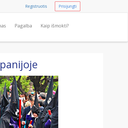
Registruotis
Prisijungti
nas
Pagalba
Kaip išmokti?
panijoje