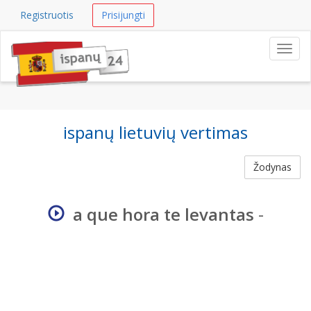
Registruotis
Prisijungti
Navig
ispanų lietuvių vertimas
Žodynas
a que hora te levantas
-