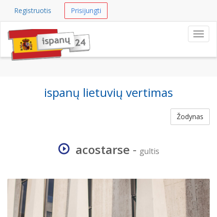
Registruotis
Prisijungti
Navig
ispanų lietuvių vertimas
Žodynas
acostarse
-
gultis