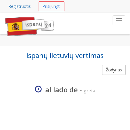
Registruotis
Prisijungti
Navig
ispanų lietuvių vertimas
Žodynas
al lado de
-
greta