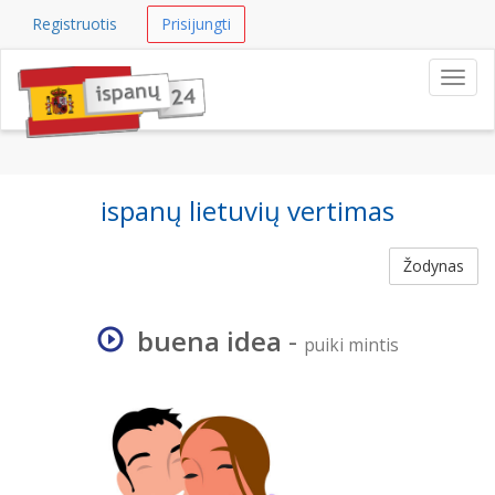
Registruotis
Prisijungti
Navig
ispanų lietuvių vertimas
Žodynas
buena idea
-
puiki mintis