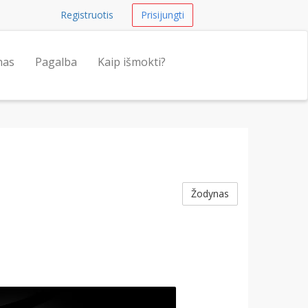
Registruotis
Prisijungti
nas
Pagalba
Kaip išmokti?
Žodynas