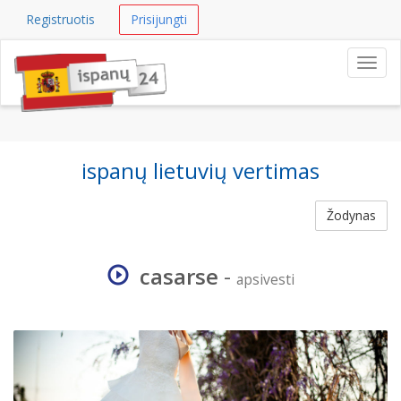
Registruotis
Prisijungti
Navig
ispanų lietuvių vertimas
Žodynas
casarse
-
apsivesti