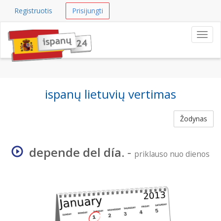
Registruotis
Prisijungti
Navig
ispanų lietuvių vertimas
Žodynas
depende del día.
-
priklauso nuo dienos