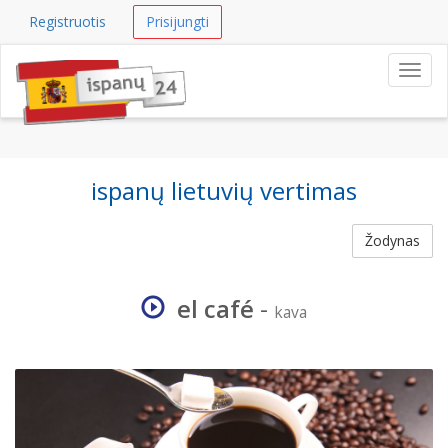
Registruotis
Prisijungti
Navig
ispanų lietuvių vertimas
Žodynas
el café
-
kava