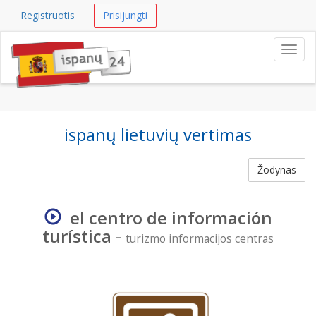
Registruotis
Prisijungti
Navig
ispanų lietuvių vertimas
Žodynas
el centro de información
turística
-
turizmo informacijos centras