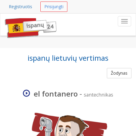
Registruotis
Prisijungti
Navig
ispanų lietuvių vertimas
Žodynas
el fontanero
-
santechnikas