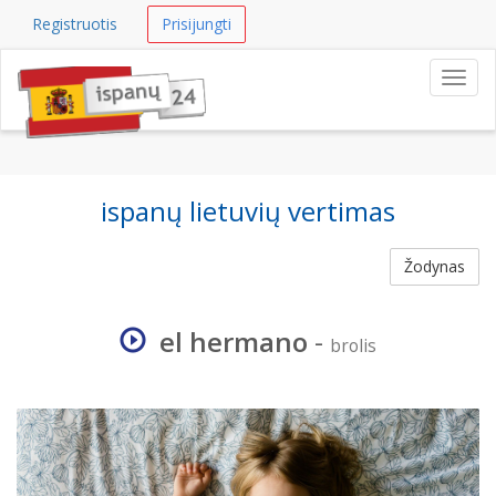
Registruotis
Prisijungti
Navig
ispanų lietuvių vertimas
Žodynas
el hermano
-
brolis