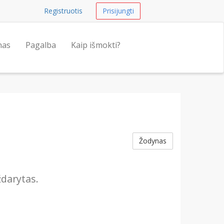
Registruotis
Prisijungti
nas
Pagalba
Kaip išmokti?
Žodynas
ždarytas.