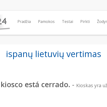
Pradžia
Pamokos
Testai
Pirkti
Žody
ispanų lietuvių vertimas
 kiosco está cerrado.
-
Kioskas yra u