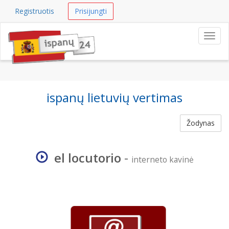
Registruotis
Prisijungti
Navig
ispanų lietuvių vertimas
Žodynas
el locutorio
-
interneto kavinė