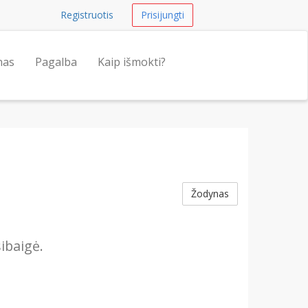
Registruotis
Prisijungti
nas
Pagalba
Kaip išmokti?
Žodynas
ibaigė.