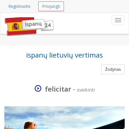
Registruotis
Prisijungti
Navig
ispanų lietuvių vertimas
Žodynas
felicitar
-
sveikinti