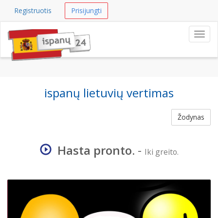
Registruotis
Prisijungti
Navig
ispanų lietuvių vertimas
Žodynas
Hasta pronto.
-
Iki greito.