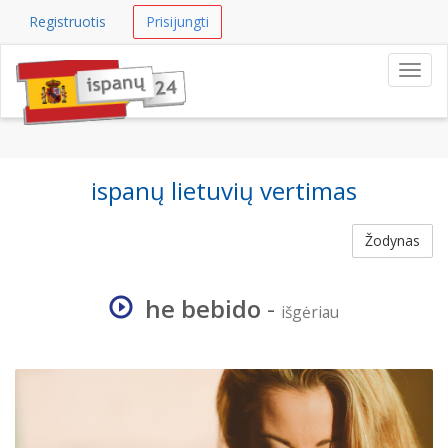
Registruotis
Prisijungti
Navig
ispanų lietuvių vertimas
Žodynas
he bebido
-
išgėriau