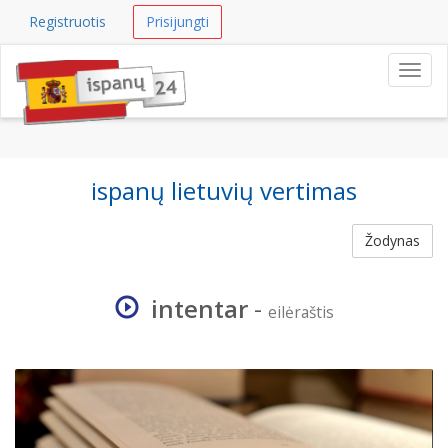
Registruotis
Prisijungti
Navig
ispanų lietuvių vertimas
Žodynas
intentar
-
eilėraštis