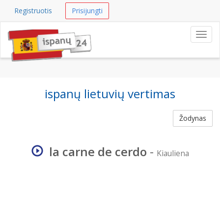
Registruotis
Prisijungti
Navig
ispanų lietuvių vertimas
Žodynas
la carne de cerdo
-
Kiauliena