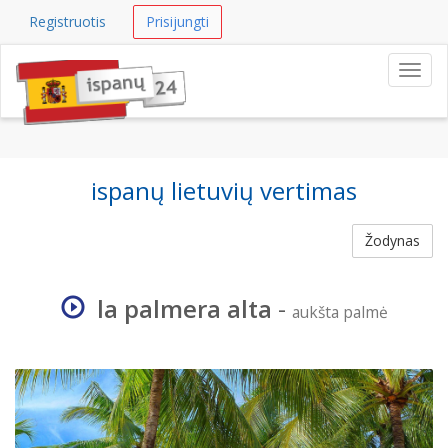
Registruotis
Prisijungti
Navig
ispanų lietuvių vertimas
Žodynas
la palmera alta
-
aukšta palmė