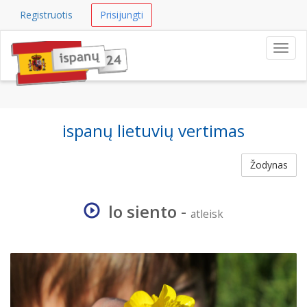
Registruotis
Prisijungti
Navig
ispanų lietuvių vertimas
Žodynas
lo siento
-
atleisk