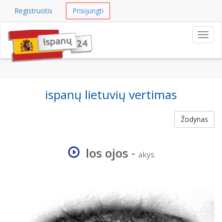
Registruotis
Prisijungti
Navig
ispanų lietuvių vertimas
Žodynas
los ojos
-
akys