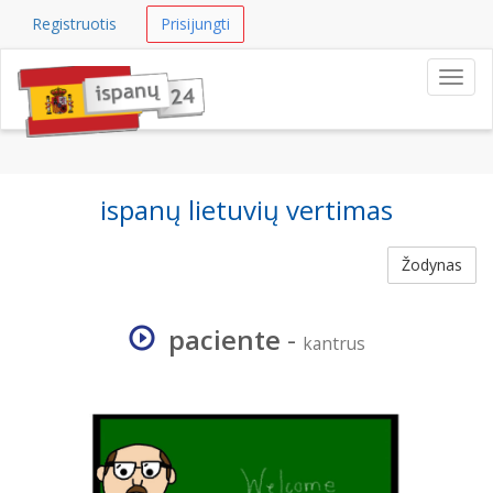
Registruotis
Prisijungti
Navig
ispanų lietuvių vertimas
Žodynas
paciente
-
kantrus