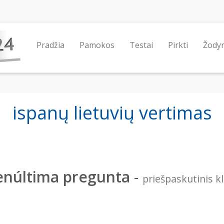
Pradžia
Pamokos
Testai
Pirkti
Žody
ispanų lietuvių vertimas
enúltima pregunta
-
priešpaskutinis k