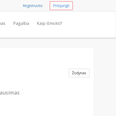
Registruotis
Prisijungti
nas
Pagalba
Kaip išmokti?
Žodynas
lausimas