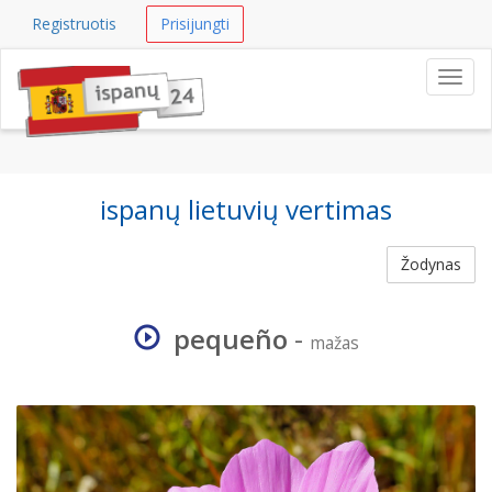
Registruotis
Prisijungti
Navig
ispanų lietuvių vertimas
Žodynas
pequeño
-
mažas