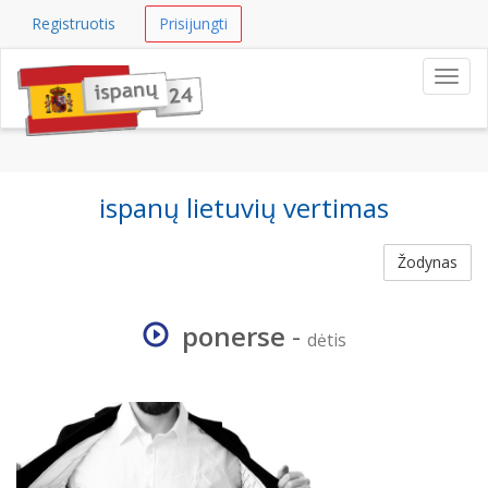
Registruotis
Prisijungti
Navig
ispanų lietuvių vertimas
Žodynas
ponerse
-
dėtis