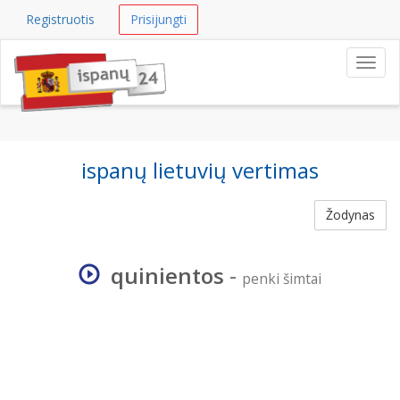
Registruotis
Prisijungti
Navig
ispanų lietuvių vertimas
Žodynas
quinientos
-
penki šimtai