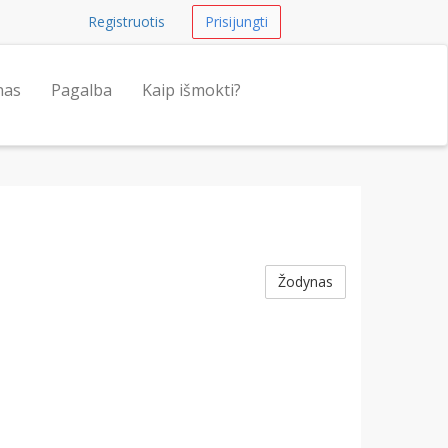
Registruotis
Prisijungti
nas
Pagalba
Kaip išmokti?
Žodynas