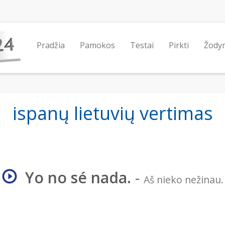
Pradžia
Pamokos
Testai
Pirkti
Žody
ispanų lietuvių vertimas
Yo no sé nada.
-
Aš nieko nežinau.