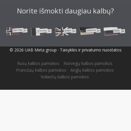
Norite išmokti daugiau kalbų?
© 2026 UAB Meta group ·
Taisyklės ir privatumo nuostatos
Rusų kalbos pamokos
Norvegų kalbos pamokos
Prancūzų kalbos pamokos
Anglų kalbos pamokos
Vokiečių kalbos pamokos