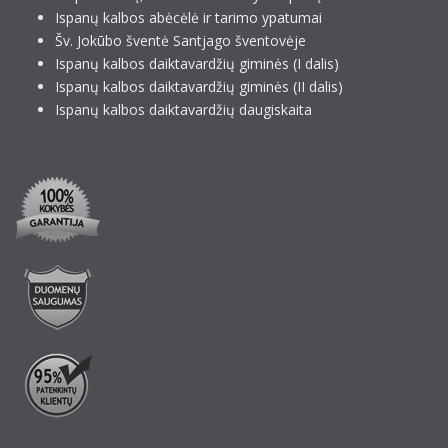
Ispanų kalbos abėcėlė ir tarimo ypatumai
Šv. Jokūbo šventė Santjago šventovėje
Ispanų kalbos daiktavardžių giminės (I dalis)
Ispanų kalbos daiktavardžių giminės (II dalis)
Ispanų kalbos daiktavardžių daugiskaita