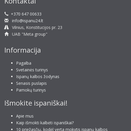
Kontaktai
+370 647 00633
info@ispanu24.lt
Vilnius, Konstitucijos pr. 23
UAB "Meta group"
Informacija
Pagalba
Svetainės turinys
Ispanų kalbos žodynas
Senasis puslapis
Pamokų turinys
Išmokite ispaniškai!
Apie mus
Kaip išmokti kalbėti ispaniškai?
10 priežasčių, kodėl verta mokytis ispanų kalbos