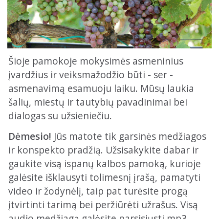
Šioje pamokoje mokysimės asmeninius
įvardžius ir veiksmažodžio būti - ser -
asmenavimą esamuoju laiku. Mūsų laukia
šalių, miestų ir tautybių pavadinimai bei
dialogas su užsieniečiu.
Dėmesio!
Jūs matote tik garsinės medžiagos
ir konspekto pradžią. Užsisakykite dabar ir
gaukite visą ispanų kalbos pamoką, kurioje
galėsite išklausyti tolimesnį įrašą, pamatyti
video ir žodynėlį, taip pat turėsite progą
įtvirtinti tarimą bei peržiūrėti užrašus. Visą
audio medžiagą galėsite parsisiųsti mp3