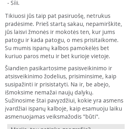
- Síii.
Tikiuosi jūs taip pat pasiruošę, netrukus
pradėsime. Prieš startą sakau, nepamirškite,
jūs laisvi žmonės ir mokotės ten, kur jums
patogu ir kada patogu, o mes prisitaikome.
Su mumis ispanų kalbos pamokėlės bet
kuriuo paros metu ir bet kurioje vietoje.
Šiandien pasikartosime pasisveikinimo ir
atsisveikinimo žodelius, prisiminsime, kaip
susipažinti ir prisistatyti. Na ir, be abejo,
išmoksime nemažai naujų dalykų.
Sužinosime štai pavyzdžiui, kokie yra asmens
įvardžiai ispanų kalboje, kaip esamuoju laiku
asmenuojamas veiksmažodis "būti".