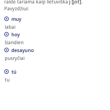
raidė tariama kaip lietuviška
j [jot]
.
Pavyzdžiui:
muy
labai
hoy
šiandien
desayuno
pusryčiai
tú
tu