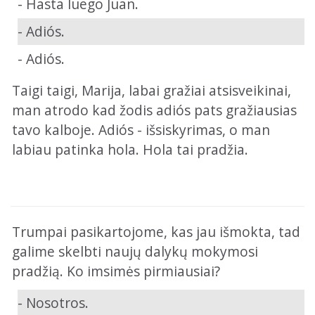
- Hasta luego Juan.
- Adiós.
- Adiós.
Taigi taigi, Marija, labai gražiai atsisveikinai,
man atrodo kad žodis adiós pats gražiausias
tavo kalboje. Adiós - išsiskyrimas, o man
labiau patinka hola. Hola tai pradžia.
Trumpai pasikartojome, kas jau išmokta, tad
galime skelbti naujų dalykų mokymosi
pradžią. Ko imsimės pirmiausiai?
- Nosotros.