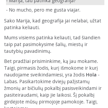
- Marija, tau patinka geografija?
- No mucho, pero me gusta viajar.
Sako Marija, kad geografija jai nelabai, užtat
patinka keliauti.
Mums visiems patinka keliauti, tad šiandien
taip pat pasimokysime šalių, miestų ir
tautybių pavadinimų.
Bet pradžiai prisiminkime, ką jau mokame.
Taigi, pirmasis žodis, kurį išmokome ir kurį
naudojame sveikindamiesi, yra žodis
Hola
-
Labas. Pasikartokime dviejų pažįstamų
žmonių ar bičiulių pokalbį pasisveikindami ir
pasiteiraudami, kaip jie laikosi. Šį pokalbį
girdėjote mūsų pirmojoje pamokoje. Taigi,