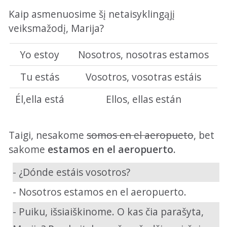
Kaip asmenuosime šį netaisyklingąjį
veiksmažodį, Marija?
Yo estoy
Nosotros, nosotras estamos
Tu estás
Vosotros, vosotras estáis
Él,ella está
Ellos, ellas están
Taigi, nesakome
somos en el aeropueto
, bet
sakome
estamos en el aeropuerto.
- ¿Dónde estáis vosotros?
- Nosotros estamos en el aeropuerto.
- Puiku, išsiaiškinome. O kas čia parašyta,