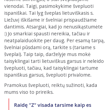
vienodai. Taigi, pasimokykime švepluoti
ispaniškai. Tai lyg šveplas lietuviškasis s.
Liežuvį iškišame ir švelniai prispaudžiame
dantimis. Atsargiai, kad jo nenusikąstumėte
:) Jo smarkiai spausti nereikia, tačiau ir
neatpalaiduokite per daug. Per esamą tarpą,
švelniai pūsdami orą, tarkite s (tariame s
šveplai). Taip taip, darželyje mus mokė
taisyklingai tarti lietuviškus garsus ir neleido
švepluoti, tačiau, kad taisyklingai tartume
ispaniškus garsus, švepluoti privalome.
Pramokus švepluoti, reiktų sužinoti, kada
mums viso to prireiks.
Raidę "Z" visada tarsime kaip es