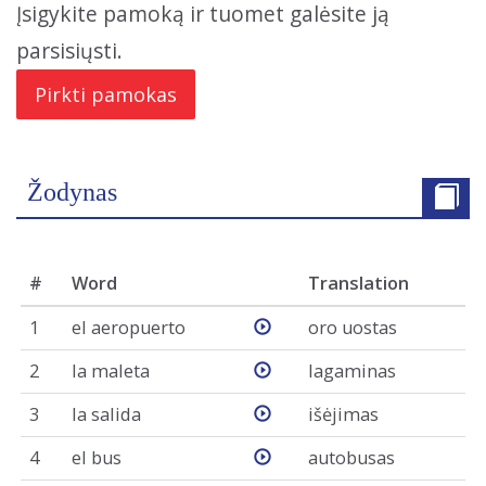
Įsigykite pamoką ir tuomet galėsite ją
parsisiųsti.
Pirkti pamokas
Žodynas
#
Word
Translation
1
el aeropuerto
oro uostas
2
la maleta
lagaminas
3
la salida
išėjimas
4
el bus
autobusas