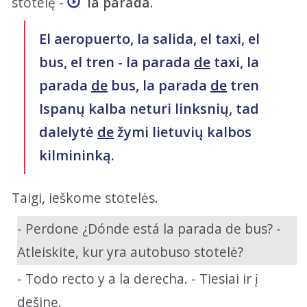
stotelę -
la parada
.
El aeropuerto, la salida, el taxi, el
bus, el tren - la parada
de
taxi, la
parada
de
bus, la parada
de
tren
Ispanų kalba neturi linksnių, tad
dalelytė
de
žymi lietuvių kalbos
kilmininką.
Taigi, ieškome stotelės.
- Perdone ¿Dónde está la parada de bus? -
Atleiskite, kur yra autobuso stotelė?
- Todo recto y a la derecha. - Tiesiai ir į
dešinę.