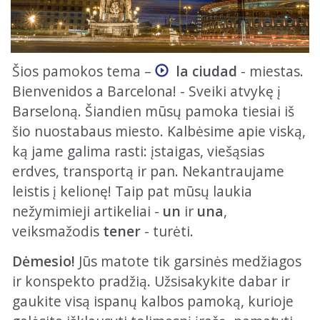
Šios pamokos tema –
la ciudad
- miestas.
Bienvenidos a Barcelona! - Sveiki atvykę į
Barseloną. Šiandien mūsų pamoka tiesiai iš
šio nuostabaus miesto. Kalbėsime apie viską,
ką jame galima rasti: įstaigas, viešąsias
erdves, transportą ir pan. Nekantraujame
leistis į kelionę! Taip pat mūsų laukia
nežymimieji artikeliai -
un
ir
una
,
veiksmažodis
tener
- turėti.
Dėmesio!
Jūs matote tik garsinės medžiagos
ir konspekto pradžią. Užsisakykite dabar ir
gaukite visą ispanų kalbos pamoką, kurioje