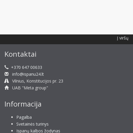
Į viršų
Kontaktai
+370 647 00633
info@ispanu24.lt
Vilnius, Konstitucijos pr. 23
UAB "Meta group"
Informacija
Pagalba
Svetainės turinys
Ispanų kalbos žodynas