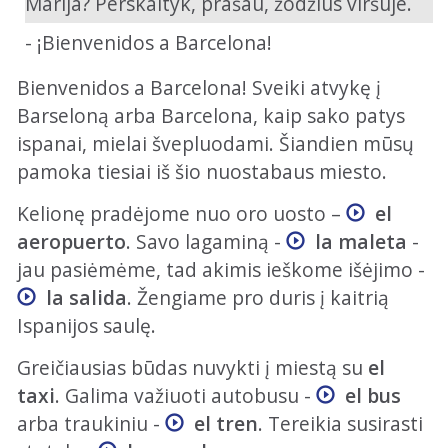
Marija? Perskaityk, prašau, žodžius viršuje.
- ¡Bienvenidos a Barcelona!
Bienvenidos a Barcelona! Sveiki atvykę į
Barseloną arba Barcelona, kaip sako patys
ispanai, mielai švepluodami. Šiandien mūsų
pamoka tiesiai iš šio nuostabaus miesto.
Kelionę pradėjome nuo oro uosto –
el
aeropuerto
. Savo lagaminą -
la maleta
-
jau pasiėmėme, tad akimis ieškome išėjimo -
la salida
. Žengiame pro duris į kaitrią
Ispanijos saulę.
Greičiausias būdas nuvykti į miestą su
el
taxi
. Galima važiuoti autobusu -
el bus
arba traukiniu -
el tren
. Tereikia susirasti