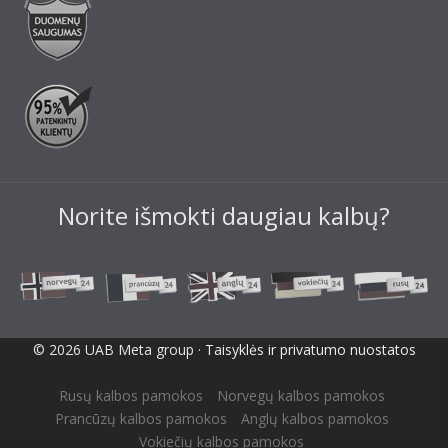
Norite išmokti daugiau kalbų?
© 2026 UAB Meta group ·
Taisyklės ir privatumo nuostatos
Rusų kalbos pamokos
Norvegų kalbos pamokos
Prancūzų kalbos pamokos
Anglų kalbos pamokos
Vokiečių kalbos pamokos