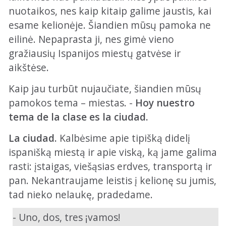
nuotaikos, nes kaip kitaip galime jaustis, kai
esame kelionėje. Šiandien mūsų pamoka ne
eilinė. Nepaprasta ji, nes gimė vieno
gražiausių Ispanijos miestų gatvėse ir
aikštėse.
Kaip jau turbūt nujaučiate, šiandien mūsų
pamokos tema – miestas. -
Hoy nuestro
tema de la clase es la ciudad.
La ciudad.
Kalbėsime apie tipišką didelį
ispanišką miestą ir apie viską, ką jame galima
rasti: įstaigas, viešąsias erdves, transportą ir
pan. Nekantraujame leistis į kelionę su jumis,
tad nieko nelaukę, pradedame.
- Uno, dos, tres ¡vamos!