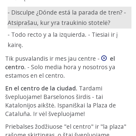
- Disculpe ¿Dónde está la parada de tren? -
Atsiprašau, kur yra traukinio stotelė?
- Todo recto y a la izquierda. - Tiesiai ir į
kairę.
Tik pusvalandis ir mes jau centre -
el
centro
. - Solo media hora y nosotros ya
estamos en el centro.
En el centro de la ciudad.
Tardami
švepluojame! Barselonos širdis - tai
Katalonijos aikštė. Ispaniškai la Plaza de
Cataluña. Ir vėl švepluojame!
Priebalses žodžiuose "el centro" ir "la plaza"
rašome skirtingas, o štai švepluojame