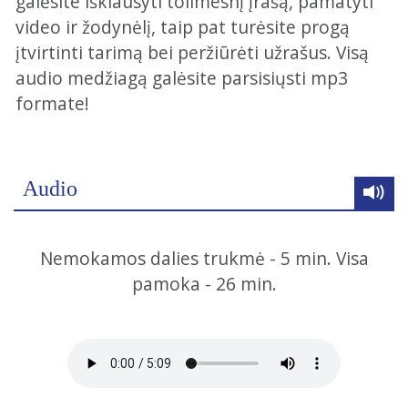
galėsite išklausyti tolimesnį įrašą, pamatyti
video ir žodynėlį, taip pat turėsite progą
įtvirtinti tarimą bei peržiūrėti užrašus. Visą
audio medžiagą galėsite parsisiųsti mp3
formate!
Audio
Nemokamos dalies trukmė - 5 min. Visa
pamoka - 26 min.