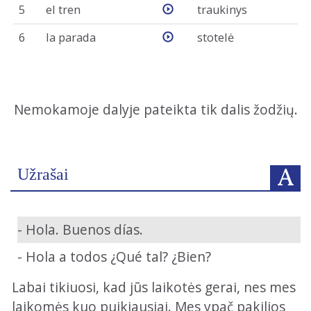
5
el tren
traukinys
6
la parada
stotelė
Nemokamoje dalyje pateikta tik dalis žodžių.
Užrašai
- Hola. Buenos días.
- Hola a todos ¿Qué tal? ¿Bien?
Labai tikiuosi, kad jūs laikotės gerai, nes mes
laikomės kuo puikiausiai. Mes ypač pakilios